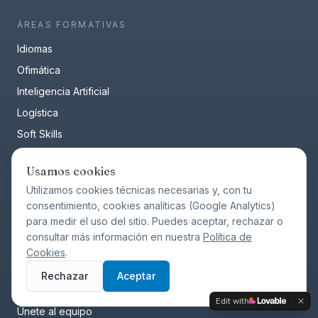
ÁREAS FORMATIVAS
Idiomas
Ofimática
Inteligencia Artificial
Logística
Soft Skills
Finanzas
Usamos cookies
D.E.I.
Utilizamos cookies técnicas necesarias y, con tu
consentimiento, cookies analíticas (Google Analytics)
para medir el uso del sitio. Puedes aceptar, rechazar o
EMPRESA
consultar más información en nuestra
Política de
Por qué elegirnos
Cookies
.
Casos de éxito
Rechazar
Aceptar
Recursos
Edit with
Únete al equipo